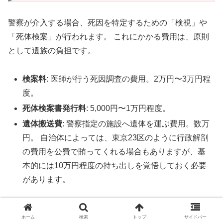
警察が介入する場合、死因を特定するための「検視」や
「死体検案」が行われます。 これにかかる費用は、原則
として遺族の負担です。
検案料
: 医師が行う死因調査の費用。2万円〜3万円程
度。
死体検案書発行料
: 5,000円〜1万円程度。
遺体搬送費
: 警察指定の施設へ遺体を運ぶ費用。数万
円。 自治体によっては、東京23区のように行政解剖
の費用を公費で賄ってくれる場合もありますが、基
本的には10万円程度の持ち出しを覚悟しておく必要
があります。
3 特殊清掃と原状回復の責任
ホーム
検索
トップ
サイドバー