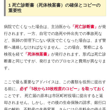
1 死亡診断書（死体検案書）の確保とコピーの
重要性
病院で亡くなった場合は、主治医から
「死亡診断書」
が発
行されます。一方、自宅での急死や外出先での事故死な
ど、医師の管理下にない状況で亡くなった場合は、まず警
察へ連絡しなければなりません。 この場合、警察による
検視を経て
「死体検案書」
が発行されます。形式は死亡診
断書と同じですが、発行までのプロセスと費用が異なりま
す。
ここで最も重要なアドバイスは、この書類を役所に提出す
る前に、
必ず「5枚から10枚程度のコピー」を取っておく
ことです。 死亡届の原本は市区町村役場に提出すると返
却されません。しかし、その後の生命保険の請求、銀行口
座の解約、不動産の名義変更、さらには公共料金の停止手