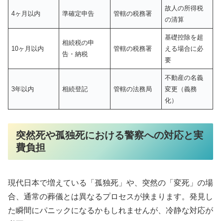
故人の所得税
4ヶ月以内
準確定申告
管轄の税務署
の清算
基礎控除を超
相続税の申
10ヶ月以内
管轄の税務署
える場合に必
告・納税
要
不動産の名義
3年以内
相続登記
管轄の法務局
変更（義務
化）
突然死や孤独死における警察への対応と実
費負担
現代日本で増えている「孤独死」や、突然の「変死」の場
合、通常の葬儀とは異なるプロセスが挟まります。発見し
た瞬間にパニックになるかもしれませんが、冷静な対応が