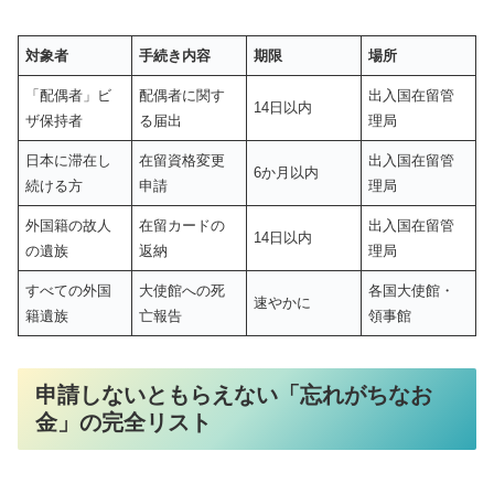
対象者
手続き内容
期限
場所
「配偶者」ビ
配偶者に関す
出入国在留管
14日以内
ザ保持者
る届出
理局
日本に滞在し
在留資格変更
出入国在留管
6か月以内
続ける方
申請
理局
外国籍の故人
在留カードの
出入国在留管
14日以内
の遺族
返納
理局
すべての外国
大使館への死
各国大使館・
速やかに
籍遺族
亡報告
領事館
申請しないともらえない「忘れがちなお
金」の完全リスト