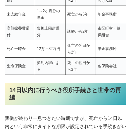
保）
ら2年
会けんぽ
1～2ヶ月分の
未支給年金
死亡から5年
年金事務所
年金
高額療養費還
負担上限超過
市区町村・健
診療から2年
付
分
保組合
死亡の翌日か
死亡一時金
12万～32万円
年金事務所
ら2年
契約内容によ
死亡の翌日か
生命保険金
各保険会社
る
ら3年
14日以内に行うべき役所手続きと世帯の再
編
葬儀が終わり一息つきたい時期ですが、死亡から14日以
内という非常にタイトな期限が設定されている手続きがい