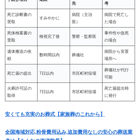
先
考
死亡診断書の
病院（主治
病院で死亡し
すみやかに
受取
医）
た場合
死体検案書の
事件性や急死
検視完了後
警察・監察医
受取
の場合
遺体搬送の依
病院から安置
数時間以内
葬儀社
頼
場所へ
葬儀社が代行
死亡届の提出
7日以内
市区町村役場
可能
火葬許可証の
死亡届提出時
7日以内
市区町村役場
取得
に発行
安くても充実のお葬式【家族葬のこれから】
全国海域対応,粉骨費用込み,追加費用なしの安心の葬送業