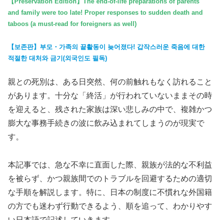
【Preservation Edition】The end-of-life preparations of parents
o
o
a
and family were too late! Proper responses to sudden death and
taboos (a must-read for foreigners as well)
k
n
i
l
【보존판】부모・가족의 끝활동이 늦어졌다! 갑작스러운 죽음에 대한
적절한 대처와 금기(외국인도 필독)
親との死別は、ある日突然、何の前触れもなく訪れること
があります。十分な「終活」が行われていないままその時
を迎えると、残された家族は深い悲しみの中で、複雑かつ
膨大な事務手続きの波に飲み込まれてしまうのが現実で
す。
本記事では、急な不幸に直面した際、親族が法的な不利益
を被らず、かつ親族間でのトラブルを回避するための適切
な手順を解説します。特に、日本の制度に不慣れな外国籍
の方でも迷わず行動できるよう、順を追って、わかりやす
い日本語で記述していきます。