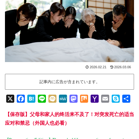
2026.02.21
2026.03.06
記事内に広告が含まれています。
X
F
H
L
M
M
M
M
Y
E
S
共
a
a
i
i
e
a
i
a
m
k
有
【保存版】父母和家人的终活来不及了！对突发死亡的适当
c
t
n
x
W
s
x
h
a
y
e
e
e
i
e
t
o
i
p
应对和禁忌（外国人也必看）
b
n
o
o
l
e
o
a
d
M