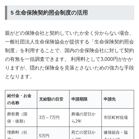
5 生命保険契約照会制度の活用
親がどの保険会社と契約していたか全く分からない場合、
一般社団法人生命保険協会が提供する「生命保険契約照会
制度」を利用することで、国内の全保険会社に対して契約
の有無を一括調査できます。 利用料として3,000円がかか
りますが、隠れた保険金を見落とさないための強力な手段
となります。
給付金・お金
支給額の目安
申請期限
申請先
の名称
葬祭費（国
葬儀の翌日か
3万～7万円
市区町村役場
保・後期）
ら2年
埋葬料（社
死亡の翌日か
健保組合・協
5万円