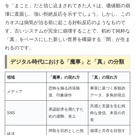
を「まこと」だと信じ込まされてきた人々は、価値観の崩
壊に直面し、強い拒絶反応を示すでしょう。しかし、この
カオスは病気が治る前に起こる好転反応のようなもので
す。古いシステムが完全に崩壊することで、初めて純粋な
「真」をベースにした新しい世界を構築する「間」が生ま
れるのです。
デジタル時代における「魔事」と「真」の分類
領域
「魔事」の現れ方
「真」の現れ方
恐怖を煽る誇張報
事実に基づく客観的
メディア
道、印象操作
データ、多角的視点
共感と支援を生む純
承認欲求を満たすた
SNS
粋な発信、本音の共
めの虚飾、炎上
有
搾取を目的とした投
循環と共存を目指す
経済