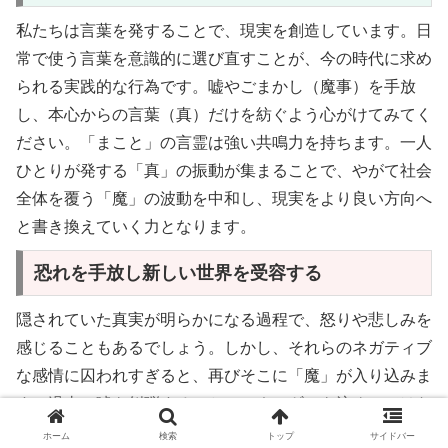
私たちは言葉を発することで、現実を創造しています。日
常で使う言葉を意識的に選び直すことが、今の時代に求め
られる実践的な行為です。嘘やごまかし（魔事）を手放
し、本心からの言葉（真）だけを紡ぐよう心がけてみてく
ださい。「まこと」の言霊は強い共鳴力を持ちます。一人
ひとりが発する「真」の振動が集まることで、やがて社会
全体を覆う「魔」の波動を中和し、現実をより良い方向へ
と書き換えていく力となります。
恐れを手放し新しい世界を受容する
隠されていた真実が明らかになる過程で、怒りや悲しみを
感じることもあるでしょう。しかし、それらのネガティブ
な感情に囚われすぎると、再びそこに「魔」が入り込みま
す。過去の嘘を糾弾することにエネルギーを注ぐのではな
く、これから構築される「真」の世界をどう生きるかにフ
ホーム
検索
トップ
サイドバー