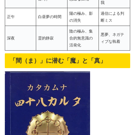
我
陽の極み、影
過信による判
正午
白昼夢の時間
の消失
断ミス
陰の極み、集
悪夢、ネガテ
深夜
霊的静寂
合的無意識の
ィブな執着
活発化
「間（ま）」に潜む「魔」と「真」