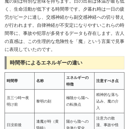
魔の刻は特別な意味を持ちます。日の出前は体温が最も低
く、生命活動が低下する時間帯です。夕暮れ時は一日の疲
労がピークに達し、交感神経から副交感神経への切り替え
が行われます。自律神経が不安定になりやすいこれらの時
間帯に、事故や犯罪が多発するデータも存在します。古人
の直感は、この生理的な危険性を「魔」という言葉で見事
に表現していたのです。
時間帯によるエネルギーの違い
エネルギーの
時間帯
名称
注意すべき点
特徴
精神的な落ち
丑三つ時〜夜
極陰から陽へ
黎明の刻
込み、魔の介
明け前
の転換点
入
注意力の散
逢魔が時（黄
陽から陰への
日没前後
漫、事故や怪
昏時）
急激な変化