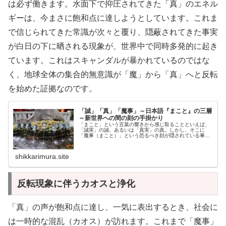
は必ず働きます。水面下で抑圧されてきた「真」のエネル
ギーは、今まさに飽和点に達しようとしています。これま
で信じられてきた常識が次々と覆り、隠蔽されてきた事実
が白日の下に晒される現象が、世界中で同時多発的に起き
ています。これはスキャンダルが暴かれているのではな
く、地球全体の集合的無意識が「魔」から「真」へと反転
を始めた証拠なのです。
「誠」「真」「魔事」～日本語『まこと』の三層
～新世界への間の刻の手掛かり
「まこと」という言葉の響きから感じ取ることといえば、
「誠実」の誠、あるいは「真実」の真。しかし、そこに
「魔事（まこと）」という恐るべき顔が隠されている事実
はあまり知られていません。光と影、真理と誘惑。本記事
では、古代文字カタカムナの叡智から...
shikkarimura.site
反転現象に伴うカオスと浄化
「真」の声が飽和点に達し、一気に表出するとき、社会に
は一時的な混乱（カオス）が訪れます。これまで「魔事」