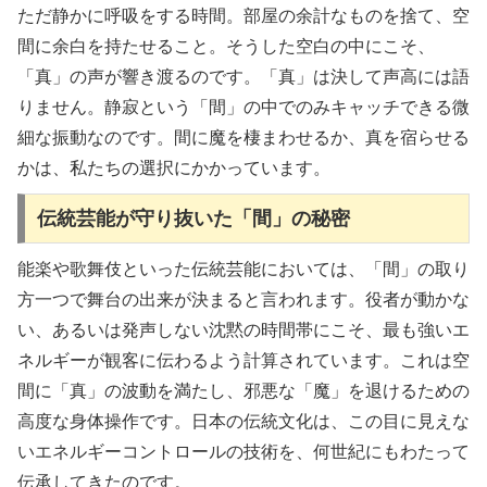
ただ静かに呼吸をする時間。部屋の余計なものを捨て、空
間に余白を持たせること。そうした空白の中にこそ、
「真」の声が響き渡るのです。「真」は決して声高には語
りません。静寂という「間」の中でのみキャッチできる微
細な振動なのです。間に魔を棲まわせるか、真を宿らせる
かは、私たちの選択にかかっています。
伝統芸能が守り抜いた「間」の秘密
能楽や歌舞伎といった伝統芸能においては、「間」の取り
方一つで舞台の出来が決まると言われます。役者が動かな
い、あるいは発声しない沈黙の時間帯にこそ、最も強いエ
ネルギーが観客に伝わるよう計算されています。これは空
間に「真」の波動を満たし、邪悪な「魔」を退けるための
高度な身体操作です。日本の伝統文化は、この目に見えな
いエネルギーコントロールの技術を、何世紀にもわたって
伝承してきたのです。