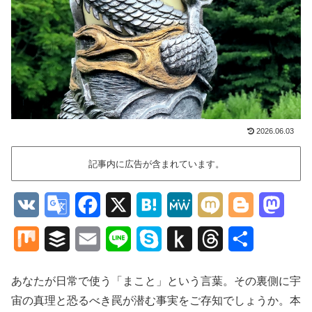
2026.06.03
記事内に広告が含まれています。
V
G
F
X
H
M
M
B
M
K
o
a
a
e
i
l
a
M
B
E
L
S
P
T
共
o
c
t
W
x
o
s
i
u
m
i
k
u
h
有
g
e
e
e
i
g
t
あなたが日常で使う「まこと」という言葉。その裏側に宇
x
f
a
n
y
s
r
宙の真理と恐るべき罠が潜む事実をご存知でしょうか。本
l
b
n
g
o