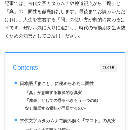
f
i
e
p
h
e
記事では、古代文字カタカムナや神道視点から「魔」と
e
o
a
e
d
e
l
e
t
a
「真」の二面性を徹底解剖します。最後までお読みいただ
T
o
r
o
ければ、人生を左右する「間」の使い方が劇的に変わるは
r
o
d
ずです。ぜひお気に入りに追加し、時代の転換期を生き抜
r
k
n
K
s
くための知恵としてご活用ください。
a
i
n
n
s
d
Contents
CLOSE
l
l
a
日本語「まこと」に秘められた二面性
e
t
「真」が意味する根源的な真実
「魔事」としての恐るべきもう一つの顔
e
なぜ相反する意味が同居するのか
古代文字カタカムナで読み解く「マコト」の真実
カタカムナ文献とは何か